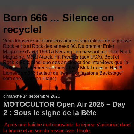
Born 666 ... Silence on
recycle!
Vous trouverez ici d'anciens articles spécialisés de la presse
Rock et Hard Rock des années 80. Du premier Enfer
Magazine d’avril 1983 à Kerrang ! en passant par Hard Rock
Magazine, Metal Attack, Hit Parader (aux USA), Best et
Rock & Folk; ainsi que des articles et des interviews que j'ai
réalisés ces dernières années. Only Metal rules in Hell!!!
Lionel/Born666 (auteur du livre "Confessions Backstage"
sorti chez Camion Blanc)
dimanche 14 septembre 2025
MOTOCULTOR Open Air 2025 – Day
2 : Sous le signe de la Bête
Après une fraîche nuit reposante, la reprise s’annonce dans
la brume et au son du ressac avec Houle.