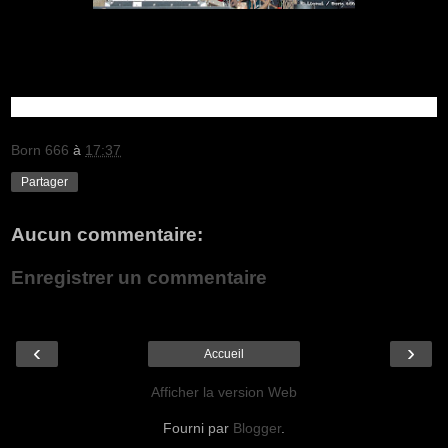
Born 666
à
17:37
Partager
Aucun commentaire:
Enregistrer un commentaire
‹
›
Accueil
Afficher la version Web
Fourni par
Blogger
.